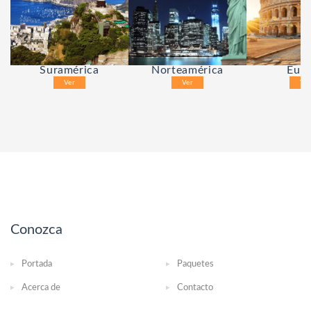
Suramérica
Norteamérica
Eur
Ver
Ver
Ve
Conozca
Portada
Paquetes
Acerca de
Contacto