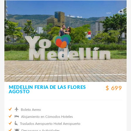
MEDELLIN FERIA DE LAS FLORES
$ 699
AGOSTO
Boleto Aereo
Alojamiento en Cómodos Hoteles
Traslados Aeropuerto Hotel Aeropuerto
Desayunos y Actividades